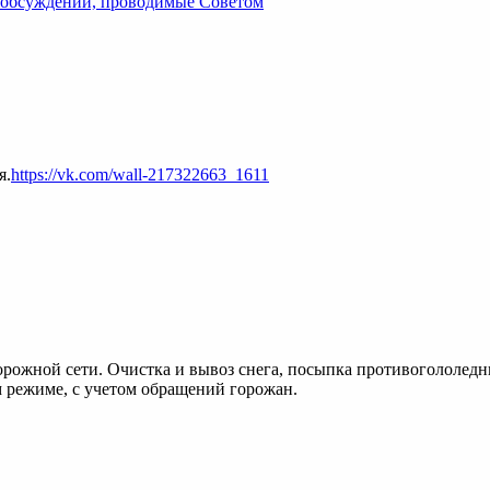
 обсуждений, проводимые Советом
я.
https://vk.com/wall-217322663_1611
ожной сети. Очистка и вывоз снега, посыпка противогололедн
 режиме, с учетом обращений горожан.