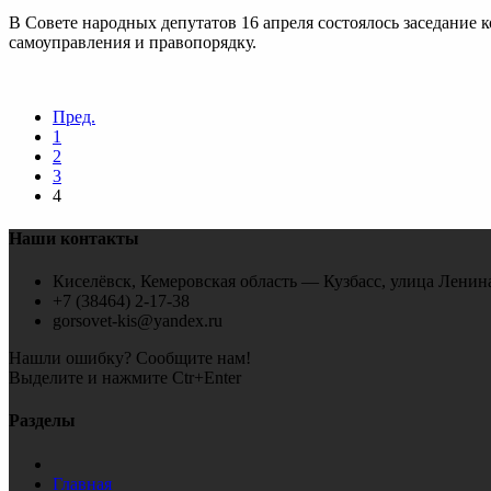
В Совете народных депутатов 16 апреля состоялось заседание 
самоуправления и правопорядку.
Пред.
1
2
3
4
Наши контакты
Киселёвск, Кемеровская область — Кузбасс, улица Ленина
+7 (38464) 2-17-38
gorsovet-kis@yandex.ru
Нашли ошибку? Сообщите нам!
Выделите и нажмите Ctr+Enter
Разделы
Главная