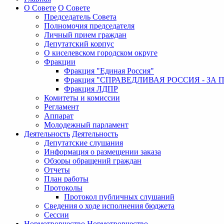
О Совете
О Совете
Председатель Совета
Полномочия председателя
Личный прием граждан
Депутатский корпус
О киселевском городском округе
Фракции
Фракция "Единая Россия"
Фракция "СПРАВЕДЛИВАЯ РОССИЯ - ЗА 
Фракция ЛДПР
Комитеты и комиссии
Регламент
Аппарат
Молодежный парламент
Деятельность
Деятельность
Депутатские слушания
Информация о размещении заказа
Обзоры обращений граждан
Отчеты
План работы
Протоколы
Протокол публичных слушаний
Сведения о ходе исполнения бюджета
Сессии
Нормотворчество
Нормотворчество