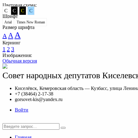
Цветовая схема:
C
C
C
C
Шрифт
Arial
Times New Roman
Размер шрифта
A
A
A
Кернинг
1
2
3
Изображения:
Обычная версия
Совет народных депутатов Киселевск
Киселёвск, Кемеровская область — Кузбасс, улица Ленина
+7 (38464) 2-17-38
gorsovet-kis@yandex.ru
Войти
Главная