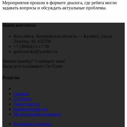
Мероприятия прошли в формате диалога, где ребята могли
задавать вопросы и обсуждать актуальные проблемы.
Наши контакты
Киселёвск, Кемеровская область — Кузбасс, улица
Ленина, 30, 652700
+7 (38464) 2-17-38
gorsovet-kis@yandex.ru
Нашли ошибку? Сообщите нам!
Выделите и нажмите Ctr+Enter
Разделы
Главная
О Совете
Деятельность
Нормотворчество
Молодежный парламент
Кадровая политика