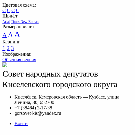
Цветовая схема:
C
C
C
C
Шрифт
Arial
Times New Roman
Размер шрифта
A
A
A
Кернинг
1
2
3
Изображения:
Обычная версия
Совет народных депутатов
Киселевского городского округа
Киселёвск, Кемеровская область — Кузбасс, улица
Ленина, 30, 652700
+7 (38464) 2-17-38
gorsovet-kis@yandex.ru
Войти