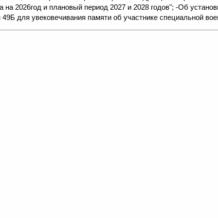
га на 2026год и плановый период 2027 и 2028 годов"; -Об устан
м 49Б для увековечивания памяти об участнике специальной вое