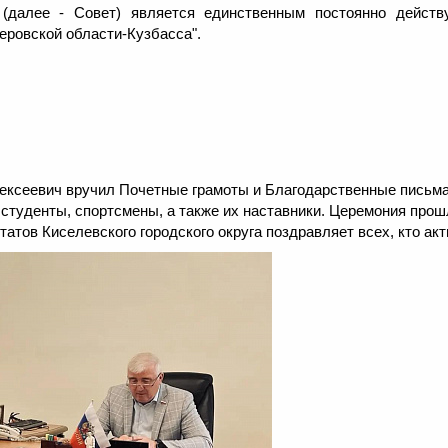
а (далее - Совет) является единственным постоянно дейст
еровской области-Кузбасса".
ксеевич вручил Почетные грамоты и Благодарственные письма 
уденты, спортсмены, а также их наставники. Церемония прошла
атов Киселевского городского округа поздравляет всех, кто акт