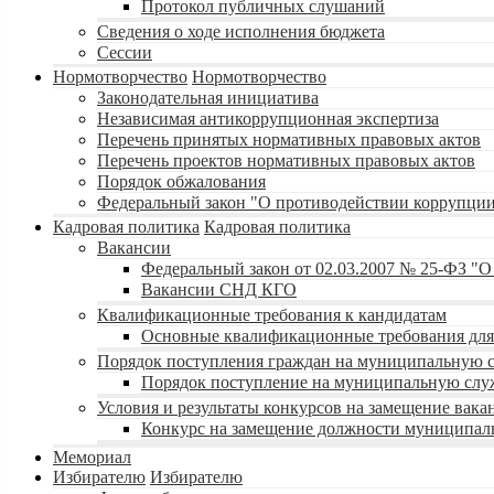
Протокол публичных слушаний
Сведения о ходе исполнения бюджета
Сессии
Нормотворчество
Нормотворчество
Законодательная инициатива
Независимая антикоррупционная экспертиза
Перечень принятых нормативных правовых актов
Перечень проектов нормативных правовых актов
Порядок обжалования
Федеральный закон "О противодействии коррупци
Кадровая политика
Кадровая политика
Вакансии
Федеральный закон от 02.03.2007 № 25-ФЗ "
Вакансии СНД КГО
Квалификационные требования к кандидатам
Основные квалификационные требования для
Порядок поступления граждан на муниципальную 
Порядок поступление на муниципальную слу
Условия и результаты конкурсов на замещение ва
Конкурс на замещение должности муниципал
Мемориал
Избирателю
Избирателю