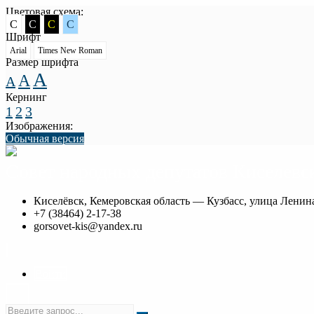
Цветовая схема:
C
C
C
C
Шрифт
Arial
Times New Roman
Размер шрифта
A
A
A
Кернинг
1
2
3
Изображения:
Обычная версия
Совет народных депутатов Киселевск
Киселёвск, Кемеровская область — Кузбасс, улица Ленина
+7 (38464) 2-17-38
gorsovet-kis@yandex.ru
Войти