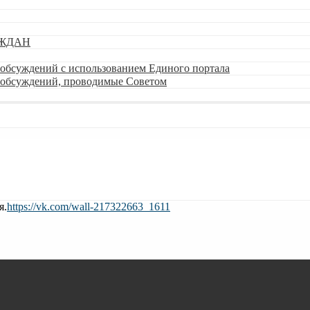
АЖДАН
обсуждений с использованием Единого портала
 обсуждений, проводимые Советом
я.
https://vk.com/wall-217322663_1611