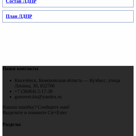
Состав ЛДПР
План ЛДПР
Наши контакты
Киселёвск, Кемеровская область — Кузбасс, улица
Ленина, 30, 652700
+7 (38464) 2-17-38
gorsovet-kis@yandex.ru
Нашли ошибку? Сообщите нам!
Выделите и нажмите Ctr+Enter
Разделы