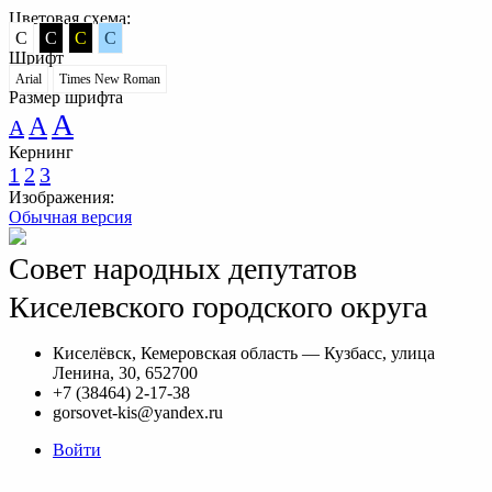
Цветовая схема:
C
C
C
C
Шрифт
Arial
Times New Roman
Размер шрифта
A
A
A
Кернинг
1
2
3
Изображения:
Обычная версия
Совет народных депутатов
Киселевского городского округа
Киселёвск, Кемеровская область — Кузбасс, улица
Ленина, 30, 652700
+7 (38464) 2-17-38
gorsovet-kis@yandex.ru
Войти