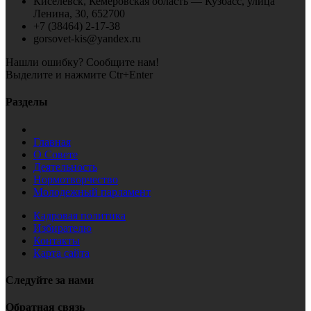
Киселёвск, Кемеровская область — Кузбасс, улица
Ленина, 30, 652700
+7 (38464) 2-17-38
gorsovet-kis@yandex.ru
Нашли ошибку? Сообщите нам!
Выделите и нажмите Ctr+Enter
Разделы
Главная
О Совете
Деятельность
Нормотворчество
Молодежный парламент
Кадровая политика
Избирателю
Контакты
Карта сайта
Следуйте за нами
Обратная связь