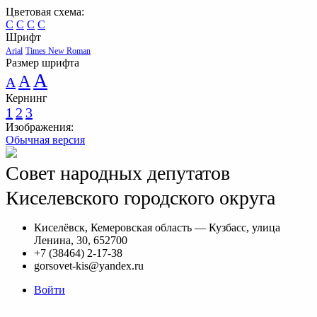
Цветовая схема:
C
C
C
C
Шрифт
Arial
Times New Roman
Размер шрифта
A
A
A
Кернинг
1
2
3
Изображения:
Обычная версия
Совет народных депутатов
Киселевского городского округа
Киселёвск, Кемеровская область — Кузбасс, улица
Ленина, 30, 652700
+7 (38464) 2-17-38
gorsovet-kis@yandex.ru
Войти