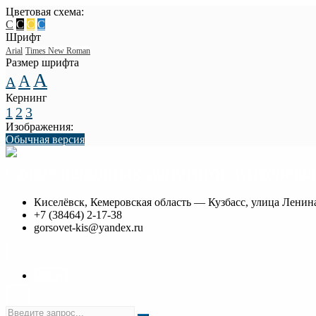
Цветовая схема:
C
C
C
C
Шрифт
Arial
Times New Roman
Размер шрифта
A
A
A
Кернинг
1
2
3
Изображения:
Обычная версия
Совет народных депутатов Киселевск
Киселёвск, Кемеровская область — Кузбасс, улица Ленина
+7 (38464) 2-17-38
gorsovet-kis@yandex.ru
Войти