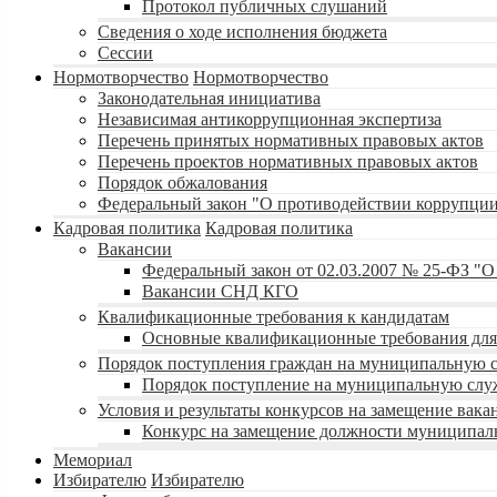
Протокол публичных слушаний
Сведения о ходе исполнения бюджета
Сессии
Нормотворчество
Нормотворчество
Законодательная инициатива
Независимая антикоррупционная экспертиза
Перечень принятых нормативных правовых актов
Перечень проектов нормативных правовых актов
Порядок обжалования
Федеральный закон "О противодействии коррупци
Кадровая политика
Кадровая политика
Вакансии
Федеральный закон от 02.03.2007 № 25-ФЗ "
Вакансии СНД КГО
Квалификационные требования к кандидатам
Основные квалификационные требования для
Порядок поступления граждан на муниципальную 
Порядок поступление на муниципальную слу
Условия и результаты конкурсов на замещение ва
Конкурс на замещение должности муниципал
Мемориал
Избирателю
Избирателю