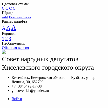
Цветовая схема:
C
C
C
C
Шрифт
Arial
Times New Roman
Размер шрифта
A
A
A
Кернинг
1
2
3
Изображения:
Обычная версия
Совет народных депутатов
Киселевского городского округа
Киселёвск, Кемеровская область — Кузбасс, улица
Ленина, 30, 652700
+7 (38464) 2-17-38
gorsovet-kis@yandex.ru
Войти