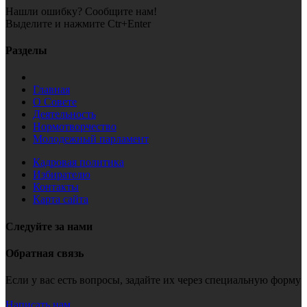
Нашли ошибку? Сообщите нам!
Выделите и нажмите Ctr+Enter
Разделы
Главная
О Совете
Деятельность
Нормотворчество
Молодежный парламент
Кадровая политика
Избирателю
Контакты
Карта сайта
Следуйте за нами
Обратная связь
Если у вас есть вопросы, задайте их через специальную форму
Написать нам