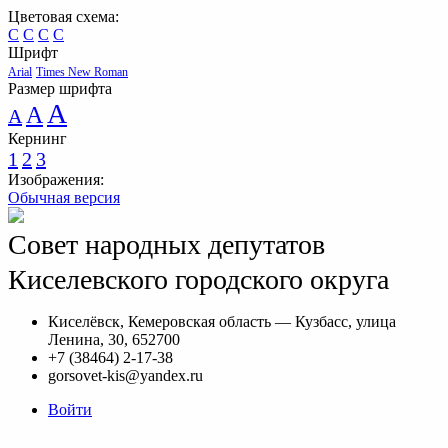
Цветовая схема:
C
C
C
C
Шрифт
Arial
Times New Roman
Размер шрифта
A
A
A
Кернинг
1
2
3
Изображения:
Обычная версия
Совет народных депутатов
Киселевского городского округа
Киселёвск, Кемеровская область — Кузбасс, улица
Ленина, 30, 652700
+7 (38464) 2-17-38
gorsovet-kis@yandex.ru
Войти