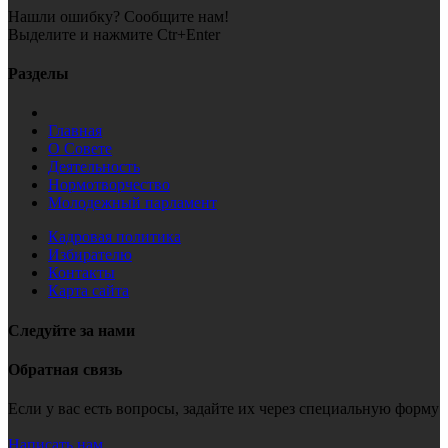
Нашли ошибку? Сообщите нам!
Выделите и нажмите Ctr+Enter
Разделы
Главная
О Совете
Деятельность
Нормотворчество
Молодежный парламент
Кадровая политика
Избирателю
Контакты
Карта сайта
Следуйте за нами
Обратная связь
Если у вас есть вопросы, задайте их через специальную форму
Написать нам