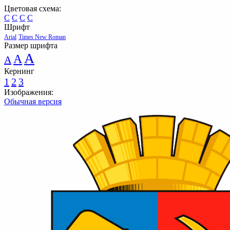
Цветовая схема:
C
C
C
C
Шрифт
Arial
Times New Roman
Размер шрифта
A
A
A
Кернинг
1
2
3
Изображения:
Обычная версия