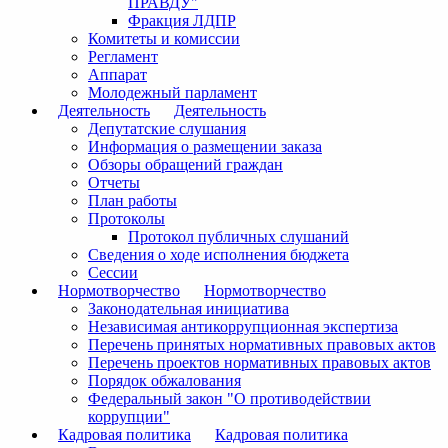
ПРАВДУ"
Фракция ЛДПР
Комитеты и комиссии
Регламент
Аппарат
Молодежный парламент
Деятельность
Деятельность
Депутатские слушания
Информация о размещении заказа
Обзоры обращений граждан
Отчеты
План работы
Протоколы
Протокол публичных слушаний
Сведения о ходе исполнения бюджета
Сессии
Нормотворчество
Нормотворчество
Законодательная инициатива
Независимая антикоррупционная экспертиза
Перечень принятых нормативных правовых актов
Перечень проектов нормативных правовых актов
Порядок обжалования
Федеральный закон "О противодействии
коррупции"
Кадровая политика
Кадровая политика