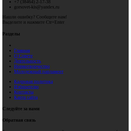
+7 (38464) 2-17-38
gorsovet-kis@yandex.ru
Нашли ошибку? Сообщите нам!
Выделите и нажмите Ctr+Enter
Разделы
Главная
О Совете
Деятельность
Нормотворчество
Молодежный парламент
Кадровая политика
Избирателю
Контакты
Карта сайта
Следуйте за нами
Обратная связь