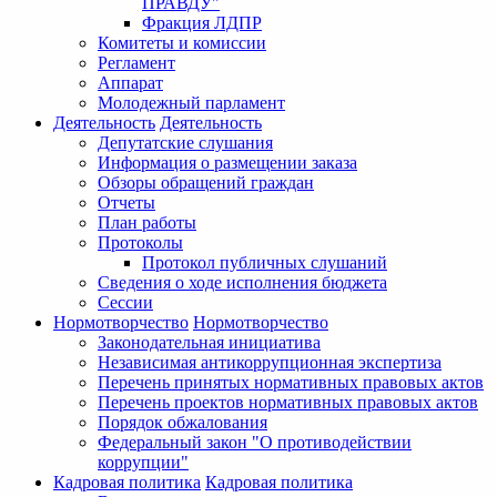
ПРАВДУ"
Фракция ЛДПР
Комитеты и комиссии
Регламент
Аппарат
Молодежный парламент
Деятельность
Деятельность
Депутатские слушания
Информация о размещении заказа
Обзоры обращений граждан
Отчеты
План работы
Протоколы
Протокол публичных слушаний
Сведения о ходе исполнения бюджета
Сессии
Нормотворчество
Нормотворчество
Законодательная инициатива
Независимая антикоррупционная экспертиза
Перечень принятых нормативных правовых актов
Перечень проектов нормативных правовых актов
Порядок обжалования
Федеральный закон "О противодействии
коррупции"
Кадровая политика
Кадровая политика