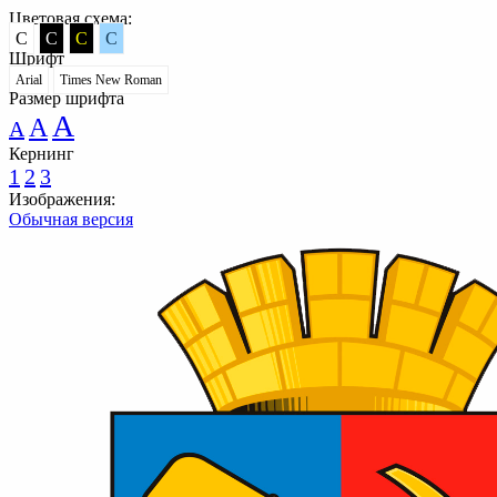
Цветовая схема:
C
C
C
C
Шрифт
Arial
Times New Roman
Размер шрифта
A
A
A
Кернинг
1
2
3
Изображения:
Обычная версия