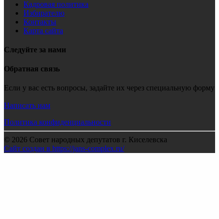
Кадровая политика
Избирателю
Контакты
Карта сайта
Следуйте за нами
Обратная связь
Если у вас есть вопросы, задайте их через специальную форму
Написать нам
Политика конфиденциальности
© 2026 Совет народных депутатов г. Киселевска
Сайт создан в https://jans-complex.ru/