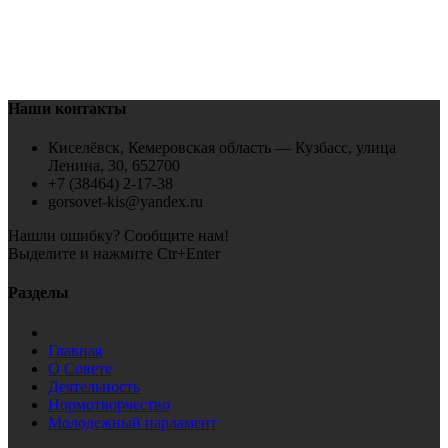
Наши контакты
Киселёвск, Кемеровская область — Кузбасс, улица
Ленина, 30, 652700
+7 (38464) 2-17-38
gorsovet-kis@yandex.ru
Нашли ошибку? Сообщите нам!
Выделите и нажмите Ctr+Enter
Разделы
Главная
О Совете
Деятельность
Нормотворчество
Молодежный парламент