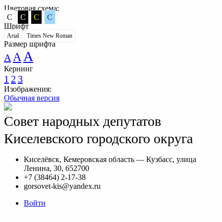
Цветовая схема:
C
C
C
C
Шрифт
Arial
Times New Roman
Размер шрифта
A
A
A
Кернинг
1
2
3
Изображения:
Обычная версия
Совет народных депутатов
Киселевского городского округа
Киселёвск, Кемеровская область — Кузбасс, улица
Ленина, 30, 652700
+7 (38464) 2-17-38
gorsovet-kis@yandex.ru
Войти