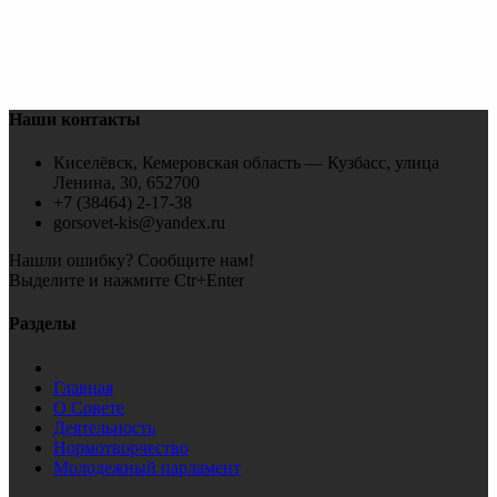
Наши контакты
Киселёвск, Кемеровская область — Кузбасс, улица
Ленина, 30, 652700
+7 (38464) 2-17-38
gorsovet-kis@yandex.ru
Нашли ошибку? Сообщите нам!
Выделите и нажмите Ctr+Enter
Разделы
Главная
О Совете
Деятельность
Нормотворчество
Молодежный парламент