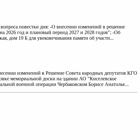
е вопроса повестки дня: -О внесении изменений в решение
на 2026 год и плановый период 2027 и 2028 годов"; -Об
я, дом 19 Б для увековечивания памяти об участн...
внесении изменений в Решение Совета народных депутатов КГО
ановке мемориальной доски на здании АО "Киселевское
иальной военной операции Чербаковском Борисе Анатолье...