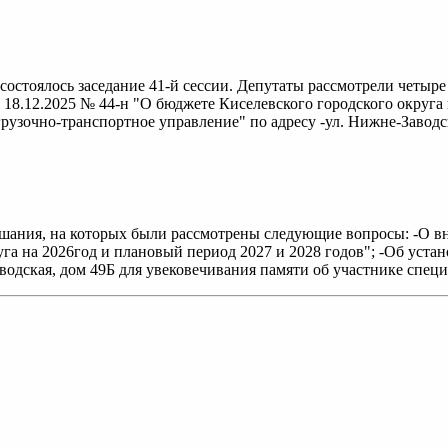
состоялось заседание 41-й сессии. Депутаты рассмотрели четыр
 18.12.2025 № 44-н "О бюджете Киселевского городского округа 
узочно-транспортное управление" по адресу -ул. Нижне-Заводска
ушания, на которых были рассмотрены следующие вопросы: -О 
уга на 2026год и плановый период 2027 и 2028 годов"; -Об уст
водская, дом 49Б для увековечивания памяти об участнике спец