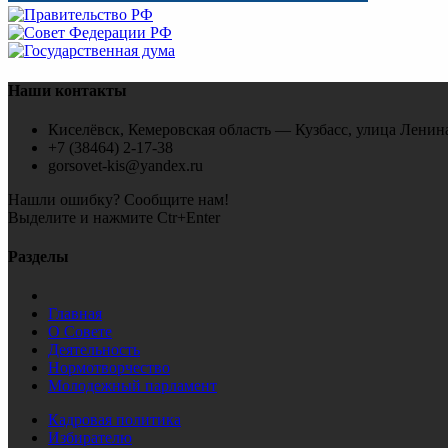
Наши контакты
Киселёвск, Кемеровская область — Кузбасс, улица Ленина
+7 (38464) 2-17-38
gorsovet-kis@yandex.ru
Нашли ошибку? Сообщите нам!
Выделите и нажмите Ctr+Enter
Разделы
Главная
О Совете
Деятельность
Нормотворчество
Молодежный парламент
Кадровая политика
Избирателю