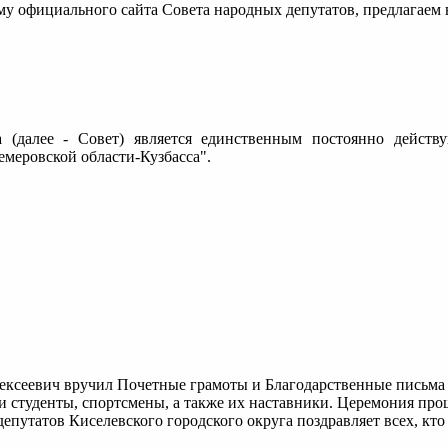
рму официального сайта Совета народных депутатов, предлага
а (далее - Совет) является единственным постоянно дейст
меровской области-Кузбасса".
ексеевич вручил Почетные грамоты и Благодарственные письма 
студенты, спортсмены, а также их наставники. Церемония прошл
епутатов Киселевского городского округа поздравляет всех, кто 