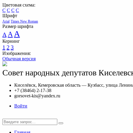
Цветовая схема:
C
C
C
C
Шрифт
Arial
Times New Roman
Размер шрифта
A
A
A
Кернинг
1
2
3
Изображения:
Обычная версия
Совет народных депутатов Киселевск
Киселёвск, Кемеровская область — Кузбасс, улица Ленина
+7 (38464) 2-17-38
gorsovet-kis@yandex.ru
Войти
Главная