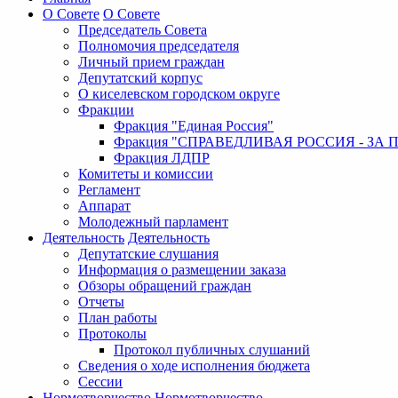
О Совете
О Совете
Председатель Совета
Полномочия председателя
Личный прием граждан
Депутатский корпус
О киселевском городском округе
Фракции
Фракция "Единая Россия"
Фракция "СПРАВЕДЛИВАЯ РОССИЯ - ЗА 
Фракция ЛДПР
Комитеты и комиссии
Регламент
Аппарат
Молодежный парламент
Деятельность
Деятельность
Депутатские слушания
Информация о размещении заказа
Обзоры обращений граждан
Отчеты
План работы
Протоколы
Протокол публичных слушаний
Сведения о ходе исполнения бюджета
Сессии
Нормотворчество
Нормотворчество