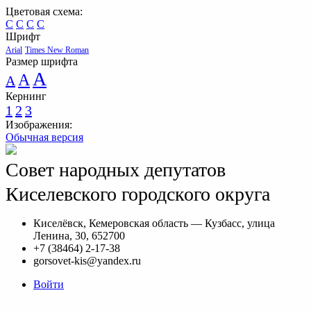
Цветовая схема:
C
C
C
C
Шрифт
Arial
Times New Roman
Размер шрифта
A
A
A
Кернинг
1
2
3
Изображения:
Обычная версия
Совет народных депутатов
Киселевского городского округа
Киселёвск, Кемеровская область — Кузбасс, улица
Ленина, 30, 652700
+7 (38464) 2-17-38
gorsovet-kis@yandex.ru
Войти