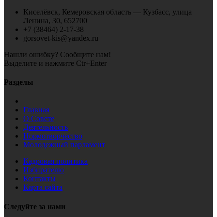
Киселёвск, Кемеровская область — Кузбасс, улица
Ленина, 30, 652700
+7 (38464) 2-17-38
gorsovet-kis@yandex.ru
Нашли ошибку? Сообщите нам!
Выделите и нажмите Ctr+Enter
Разделы
Главная
О Совете
Деятельность
Нормотворчество
Молодежный парламент
Кадровая политика
Избирателю
Контакты
Карта сайта
Следуйте за нами