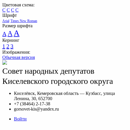
Цветовая схема:
C
C
C
C
Шрифт
Arial
Times New Roman
Размер шрифта
A
A
A
Кернинг
1
2
3
Изображения:
Обычная версия
Совет народных депутатов
Киселевского городского округа
Киселёвск, Кемеровская область — Кузбасс, улица
Ленина, 30, 652700
+7 (38464) 2-17-38
gorsovet-kis@yandex.ru
Войти