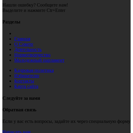
Нашли ошибку? Сообщите нам!
Выделите и нажмите Ctr+Enter
Разделы
Главная
О Совете
Деятельность
Нормотворчество
Молодежный парламент
Кадровая политика
Избирателю
Контакты
Карта сайта
Следуйте за нами
Обратная связь
Если у вас есть вопросы, задайте их через специальную форму
Написать нам