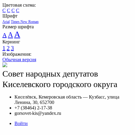
Цветовая схема:
C
C
C
C
Шрифт
Arial
Times New Roman
Размер шрифта
A
A
A
Кернинг
1
2
3
Изображения:
Обычная версия
Совет народных депутатов
Киселевского городского округа
Киселёвск, Кемеровская область — Кузбасс, улица
Ленина, 30, 652700
+7 (38464) 2-17-38
gorsovet-kis@yandex.ru
Войти