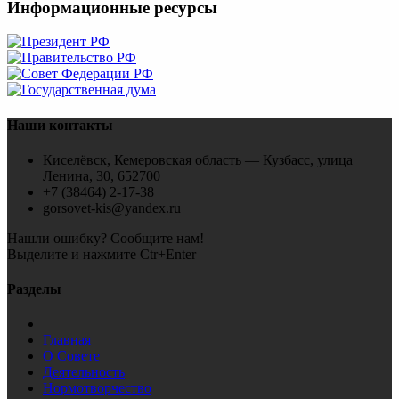
Информационные ресурсы
Наши контакты
Киселёвск, Кемеровская область — Кузбасс, улица
Ленина, 30, 652700
+7 (38464) 2-17-38
gorsovet-kis@yandex.ru
Нашли ошибку? Сообщите нам!
Выделите и нажмите Ctr+Enter
Разделы
Главная
О Совете
Деятельность
Нормотворчество