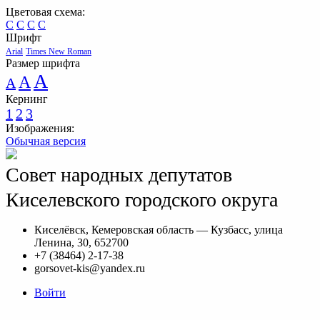
Цветовая схема:
C
C
C
C
Шрифт
Arial
Times New Roman
Размер шрифта
A
A
A
Кернинг
1
2
3
Изображения:
Обычная версия
Совет народных депутатов
Киселевского городского округа
Киселёвск, Кемеровская область — Кузбасс, улица
Ленина, 30, 652700
+7 (38464) 2-17-38
gorsovet-kis@yandex.ru
Войти