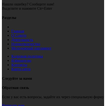
Нашли ошибку? Сообщите нам!
Выделите и нажмите Ctr+Enter
Разделы
Главная
О Совете
Деятельность
Нормотворчество
Молодежный парламент
Кадровая политика
Избирателю
Контакты
Карта сайта
Следуйте за нами
Обратная связь
Если у вас есть вопросы, задайте их через специальную форму
Написать нам