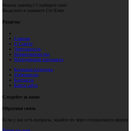
Нашли ошибку? Сообщите нам!
Выделите и нажмите Ctr+Enter
Разделы
Главная
О Совете
Деятельность
Нормотворчество
Молодежный парламент
Кадровая политика
Избирателю
Контакты
Карта сайта
Следуйте за нами
Обратная связь
Если у вас есть вопросы, задайте их через специальную форму
Написать нам