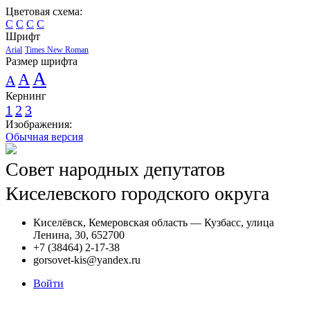
Цветовая схема:
C
C
C
C
Шрифт
Arial
Times New Roman
Размер шрифта
A
A
A
Кернинг
1
2
3
Изображения:
Обычная версия
Совет народных депутатов
Киселевского городского округа
Киселёвск, Кемеровская область — Кузбасс, улица
Ленина, 30, 652700
+7 (38464) 2-17-38
gorsovet-kis@yandex.ru
Войти