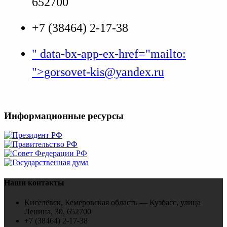
652700
+7 (38464) 2-17-38
" data-bx-app-ex-href="mailto:
">gorsovet-kis@yandex.ru
Информационные ресурсы
Наши контакты
Киселёвск, Кемеровская область — Кузбасс, улица
Ленина, 30, 652700
+7 (38464) 2-17-38