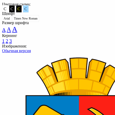
Цветовая схема:
C
C
C
C
Шрифт
Arial
Times New Roman
Размер шрифта
A
A
A
Кернинг
1
2
3
Изображения:
Обычная версия