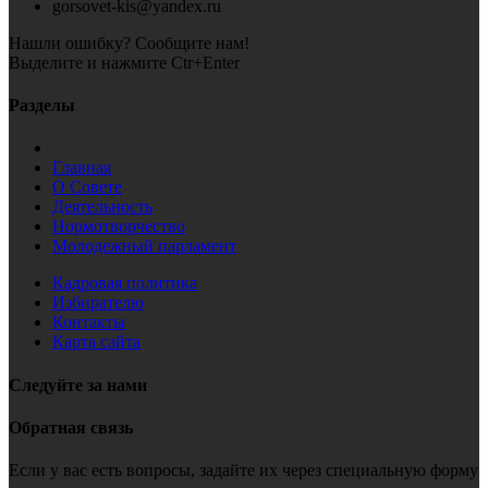
gorsovet-kis@yandex.ru
Нашли ошибку? Сообщите нам!
Выделите и нажмите Ctr+Enter
Разделы
Главная
О Совете
Деятельность
Нормотворчество
Молодежный парламент
Кадровая политика
Избирателю
Контакты
Карта сайта
Следуйте за нами
Обратная связь
Если у вас есть вопросы, задайте их через специальную форму