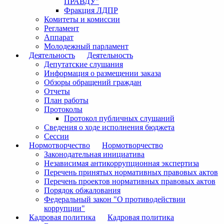
ПРАВДУ"
Фракция ЛДПР
Комитеты и комиссии
Регламент
Аппарат
Молодежный парламент
Деятельность
Деятельность
Депутатские слушания
Информация о размещении заказа
Обзоры обращений граждан
Отчеты
План работы
Протоколы
Протокол публичных слушаний
Сведения о ходе исполнения бюджета
Сессии
Нормотворчество
Нормотворчество
Законодательная инициатива
Независимая антикоррупционная экспертиза
Перечень принятых нормативных правовых актов
Перечень проектов нормативных правовых актов
Порядок обжалования
Федеральный закон "О противодействии
коррупции"
Кадровая политика
Кадровая политика