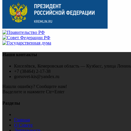
Наши контакты
Киселёвск, Кемеровская область — Кузбасс, улица Ленина
+7 (38464) 2-17-38
gorsovet-kis@yandex.ru
Нашли ошибку? Сообщите нам!
Выделите и нажмите Ctr+Enter
Разделы
Главная
О Совете
Деятельность