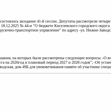
состоялось заседание 41-й сессии. Депутаты рассмотрели четыр
 18.12.2025 № 44-н "О бюджете Киселевского городского округа 
узочно-транспортное управление" по адресу -ул. Нижне-Заводска
ушания, на которых были рассмотрены следующие вопросы: -О 
уга на 2026год и плановый период 2027 и 2028 годов"; -Об уст
водская, дом 49Б для увековечивания памяти об участнике спец