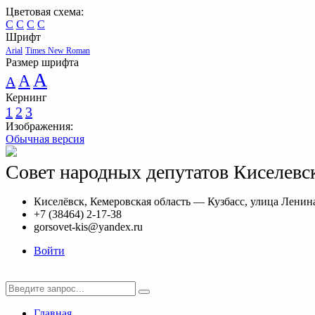
Цветовая схема:
C
C
C
C
Шрифт
Arial
Times New Roman
Размер шрифта
A
A
A
Кернинг
1
2
3
Изображения:
Обычная версия
Совет народных депутатов Киселевск
Киселёвск, Кемеровская область — Кузбасс, улица Ленина
+7 (38464) 2-17-38
gorsovet-kis@yandex.ru
Войти
Главная