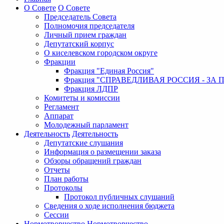
О Совете
О Совете
Председатель Совета
Полномочия председателя
Личный прием граждан
Депутатский корпус
О киселевском городском округе
Фракции
Фракция "Единая Россия"
Фракция "СПРАВЕДЛИВАЯ РОССИЯ - ЗА 
Фракция ЛДПР
Комитеты и комиссии
Регламент
Аппарат
Молодежный парламент
Деятельность
Деятельность
Депутатские слушания
Информация о размещении заказа
Обзоры обращений граждан
Отчеты
План работы
Протоколы
Протокол публичных слушаний
Сведения о ходе исполнения бюджета
Сессии
Нормотворчество
Нормотворчество