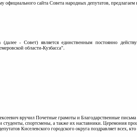
рму официального сайта Совета народных депутатов, предлага
а (далее - Совет) является единственным постоянно дейст
меровской области-Кузбасса".
ексеевич вручил Почетные грамоты и Благодарственные письма 
студенты, спортсмены, а также их наставники. Церемония прошл
епутатов Киселевского городского округа поздравляет всех, кто 