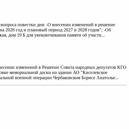
е вопроса повестки дня: -О внесении изменений в решение
на 2026 год и плановый период 2027 и 2028 годов"; -Об
я, дом 19 Б для увековечивания памяти об участн...
внесении изменений в Решение Совета народных депутатов КГО
ановке мемориальной доски на здании АО "Киселевское
иальной военной операции Чербаковском Борисе Анатолье...