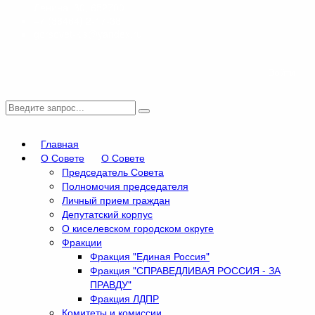
Ленина, 30, 652700
+7 (38464) 2-17-38
gorsovet-kis@yandex.ru
Войти
Главная
О Совете
О Совете
Председатель Совета
Полномочия председателя
Личный прием граждан
Депутатский корпус
О киселевском городском округе
Фракции
Фракция "Единая Россия"
Фракция "СПРАВЕДЛИВАЯ РОССИЯ - ЗА
ПРАВДУ"
Фракция ЛДПР
Комитеты и комиссии