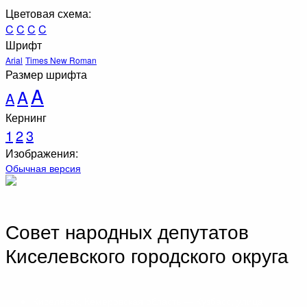
Цветовая схема:
C
C
C
C
Шрифт
Arial
Times New Roman
Размер шрифта
A
A
A
Кернинг
1
2
3
Изображения:
Обычная версия
Совет народных депутатов
Киселевского городского округа
Киселёвск, Кемеровская область — Кузбасс, улица