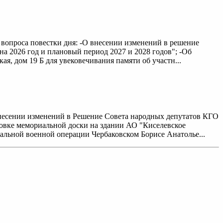
е вопроса повестки дня: -О внесении изменений в решение
на 2026 год и плановый период 2027 и 2028 годов"; -Об
я, дом 19 Б для увековечивания памяти об участн...
внесении изменений в Решение Совета народных депутатов КГО
ановке мемориальной доски на здании АО "Киселевское
иальной военной операции Чербаковском Борисе Анатолье...