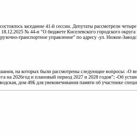
состоялось заседание 41-й сессии. Депутаты рассмотрели четыр
 18.12.2025 № 44-н "О бюджете Киселевского городского округа 
узочно-транспортное управление" по адресу -ул. Нижне-Заводска
ушания, на которых были рассмотрены следующие вопросы: -О 
уга на 2026год и плановый период 2027 и 2028 годов"; -Об уст
водская, дом 49Б для увековечивания памяти об участнике спец