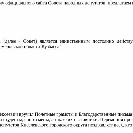
рму официального сайта Совета народных депутатов, предлага
а (далее - Совет) является единственным постоянно дейст
меровской области-Кузбасса".
ексеевич вручил Почетные грамоты и Благодарственные письма 
студенты, спортсмены, а также их наставники. Церемония прошл
епутатов Киселевского городского округа поздравляет всех, кто 