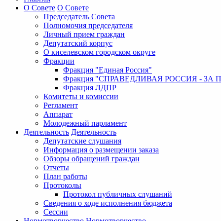
О Совете
О Совете
Председатель Совета
Полномочия председателя
Личный прием граждан
Депутатский корпус
О киселевском городском округе
Фракции
Фракция "Единая Россия"
Фракция "СПРАВЕДЛИВАЯ РОССИЯ - ЗА 
Фракция ЛДПР
Комитеты и комиссии
Регламент
Аппарат
Молодежный парламент
Деятельность
Деятельность
Депутатские слушания
Информация о размещении заказа
Обзоры обращений граждан
Отчеты
План работы
Протоколы
Протокол публичных слушаний
Сведения о ходе исполнения бюджета
Сессии
Нормотворчество
Нормотворчество