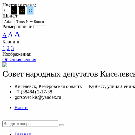
Цветовая схема:
C
C
C
C
Шрифт
Arial
Times New Roman
Размер шрифта
A
A
A
Кернинг
1
2
3
Изображения:
Обычная версия
Совет народных депутатов Киселевск
Киселёвск, Кемеровская область — Кузбасс, улица Ленина
+7 (38464) 2-17-38
gorsovet-kis@yandex.ru
Войти
Главная