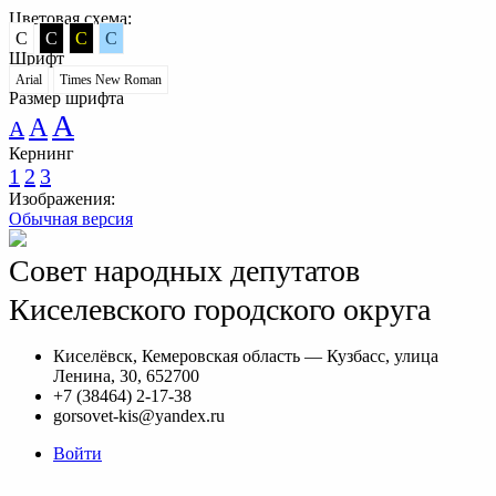
Цветовая схема:
C
C
C
C
Шрифт
Arial
Times New Roman
Размер шрифта
A
A
A
Кернинг
1
2
3
Изображения:
Обычная версия
Совет народных депутатов
Киселевского городского округа
Киселёвск, Кемеровская область — Кузбасс, улица
Ленина, 30, 652700
+7 (38464) 2-17-38
gorsovet-kis@yandex.ru
Войти