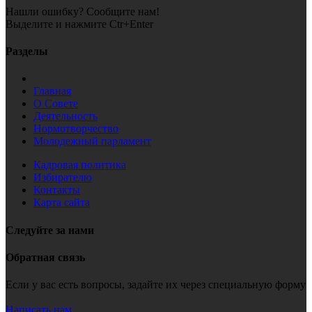
Нашли ошибку? Сообщите нам!
Выделите и нажмите Ctr+Enter
Разделы
Главная
О Совете
Деятельность
Нормотворчество
Молодежный парламент
Кадровая политика
Избирателю
Контакты
Карта сайта
Следуйте за нами
Обратная связь
Если у вас есть вопросы, задайте их через специальную форму
Написать нам