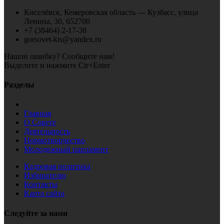
Киселёвск, Кемеровская область — Кузбасс, улица
Ленина, 30, 652700
+7 (38464) 2-17-38
gorsovet-kis@yandex.ru
Нашли ошибку? Сообщите нам!
Выделите и нажмите Ctr+Enter
Разделы
Главная
О Совете
Деятельность
Нормотворчество
Молодежный парламент
Кадровая политика
Избирателю
Контакты
Карта сайта
Следуйте за нами