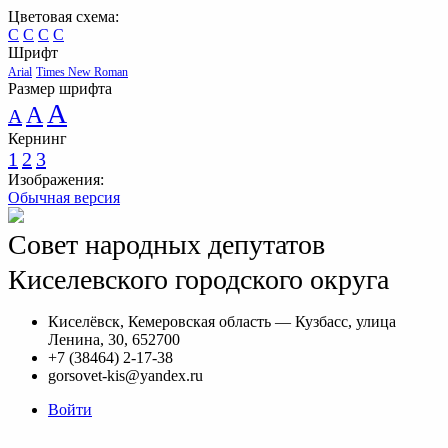
Цветовая схема:
C
C
C
C
Шрифт
Arial
Times New Roman
Размер шрифта
A
A
A
Кернинг
1
2
3
Изображения:
Обычная версия
Совет народных депутатов
Киселевского городского округа
Киселёвск, Кемеровская область — Кузбасс, улица
Ленина, 30, 652700
+7 (38464) 2-17-38
gorsovet-kis@yandex.ru
Войти