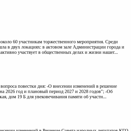
около 60 участникам торжественного мероприятия. Среди
а в двух локациях: в актовом зале Администрации города и
активно участвует в общественных делах и жизни нашег...
е вопроса повестки дня: -О внесении изменений в решение
на 2026 год и плановый период 2027 и 2028 годов"; -Об
я, дом 19 Б для увековечивания памяти об участн...
внесении изменений в Решение Совета народных депутатов КГО