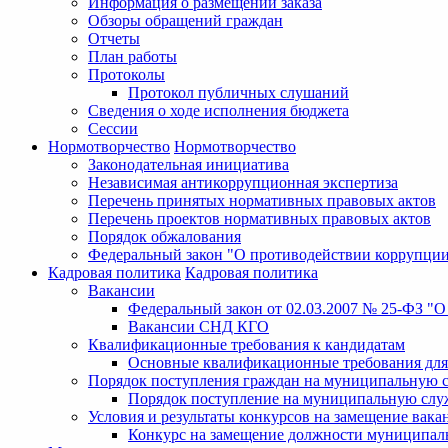
Информация о размещении заказа
Обзоры обращений граждан
Отчеты
План работы
Протоколы
Протокол публичных слушаний
Сведения о ходе исполнения бюджета
Сессии
Нормотворчество
Нормотворчество
Законодательная инициатива
Независимая антикоррупционная экспертиза
Перечень принятых нормативных правовых актов
Перечень проектов нормативных правовых актов
Порядок обжалования
Федеральный закон "О противодействии коррупци
Кадровая политика
Кадровая политика
Вакансии
Федеральный закон от 02.03.2007 № 25-ФЗ "
Вакансии СНД КГО
Квалификационные требования к кандидатам
Основные квалификационные требования для
Порядок поступления граждан на муниципальную 
Порядок поступление на муниципальную слу
Условия и результаты конкурсов на замещение ва
Конкурс на замещение должности муниципал