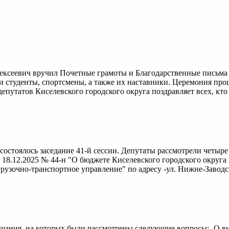
ексеевич вручил Почетные грамоты и Благодарственные письма 
студенты, спортсмены, а также их наставники. Церемония прошл
епутатов Киселевского городского округа поздравляет всех, кто 
состоялось заседание 41-й сессии. Депутаты рассмотрели четыр
 18.12.2025 № 44-н "О бюджете Киселевского городского округа 
узочно-транспортное управление" по адресу -ул. Нижне-Заводска
ушания, на которых были рассмотрены следующие вопросы: -О 