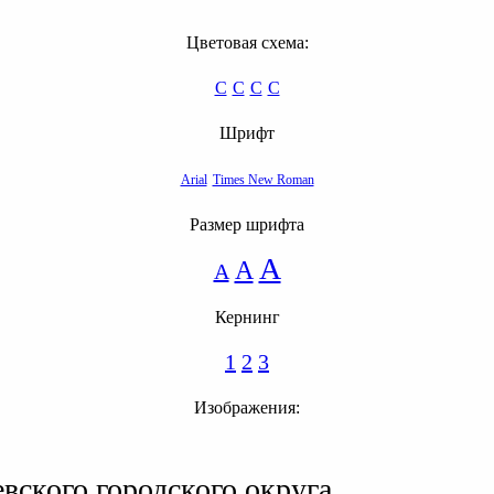
Цветовая схема:
C
C
C
C
Шрифт
Arial
Times New Roman
Размер шрифта
A
A
A
Кернинг
1
2
3
Изображения:
вского городского округа