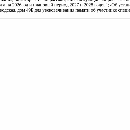
уга на 2026год и плановый период 2027 и 2028 годов"; -Об уст
водская, дом 49Б для увековечивания памяти об участнике спец