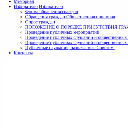
Мемориал
Избирателю
Избирателю
Форма обращения граждан
Обращения граждан Общественная приемная
Опрос граждан
ПОЛОЖЕНИЕ О ПОРЯДКЕ ПРИСУТСТВИЯ ГР
Проведение публичных мероприятий
Проведение публичных слушаний и общественных 
Проведение публичных слушаний и общественных
Публичные слушания, назначаемые Советом.
Контакты