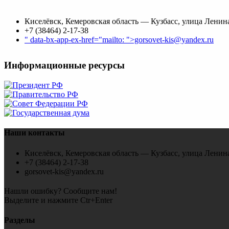
Киселёвск, Кемеровская область — Кузбасс, улица Ленина
+7 (38464) 2-17-38
" data-bx-app-ex-href="mailto: ">gorsovet-kis@yandex.ru
Информационные ресурсы
Наши контакты
Киселёвск, Кемеровская область — Кузбасс, улица Ленина
+7 (38464) 2-17-38
gorsovet-kis@yandex.ru
Нашли ошибку? Сообщите нам!
Выделите и нажмите Ctr+Enter
Разделы